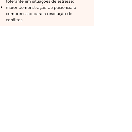
tolerante em situações de estresse;
maior demonstração de paciência e
compreensão para a resolução de
conflitos.
Workshop Consciência
alimentar com foco em
Mindfulness
Programa em formato de
workshop com duração de 3