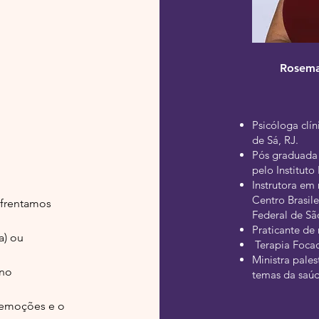
Rosema
Psicóloga clí
de Sá, RJ.
Pós graduada
pelo Instituto
Instrutora e
Centro Brasil
frentamos
Federal de Sã
​Praticante d
a) ou
Terapia Foca
Ministra pales
 no
temas da saú
 emoções e o